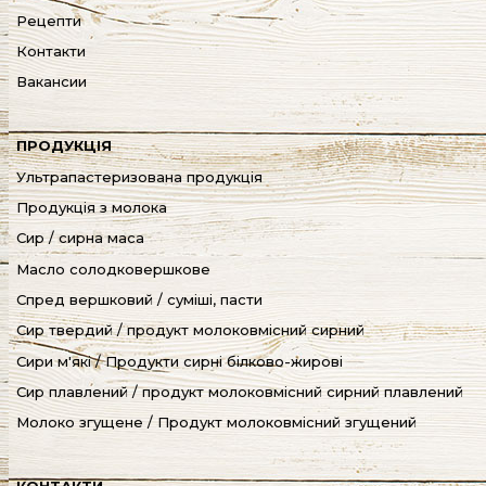
Рецепти
Контакти
Вакансии
ПРОДУКЦІЯ
Ультрапастеризована продукція
Продукція з молока
Сир / сирна маса
Масло солодковершкове
Спред вершковий / суміші, пасти
Сир твердий / продукт молоковмісний сирний
Сири м'які / Продукти сирні білково-жирові
Cир плавлений / продукт молоковмісний сирний плавлений
Молоко згущене / Продукт молоковмісний згущений