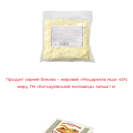
Продукт сирний білково – жировий «Моцарелла піца» 45%
жиру, ТМ «Богодухівський молзавод» лапша 1 кг