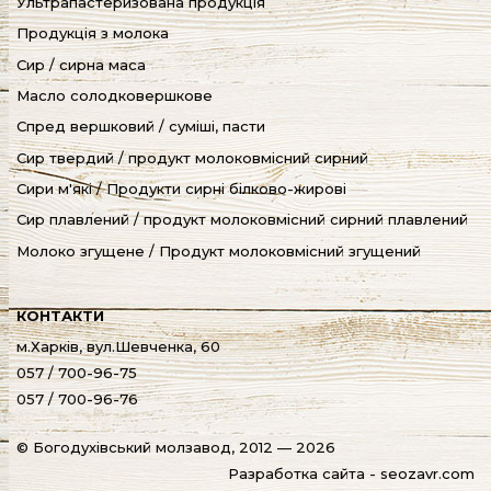
Ультрапастеризована продукція
Продукція з молока
Сир / сирна маса
Масло солодковершкове
Спред вершковий / суміші, пасти
Сир твердий / продукт молоковмісний сирний
Сири м'які / Продукти сирні білково-жирові
Cир плавлений / продукт молоковмісний сирний плавлений
Молоко згущене / Продукт молоковмісний згущений
КОНТАКТИ
м.Харків, вул.Шевченка, 60
057 / 700-96-75
057 / 700-96-76
© Богодухівський молзавод, 2012 — 2026
Разработка сайта - seozavr.com