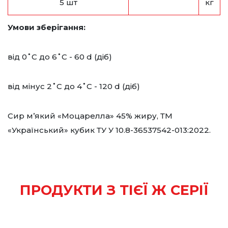
5 шт
кг
Умови зберігання:
від 0˚С до 6˚С - 60 d (діб)
від мінус 2˚С до 4˚С - 120 d (діб)
Сир м’який «Моцарелла» 45% жиру, ТМ
«Український» кубик ТУ У 10.8-36537542-013:2022.
ПРОДУКТИ З ТІЄЇ Ж СЕРІЇ