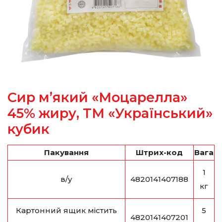
Сир м’який «Моцарелла»
45% жиру, ТМ «Український»
кубик
Пакування
Штрих-код
Вага
1
в/у
4820141407188
кг
Картонний ящик містить
5
4820141407201