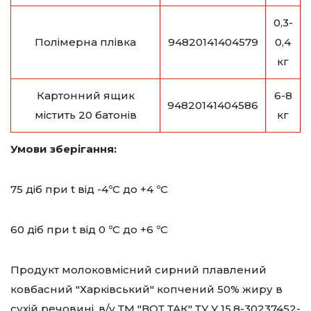
0,3-
Полімерна плівка
94820141404579
0,4
кг
Картонний ящик
6-8
94820141404586
містить 20 батонів
кг
Умови зберігання:
75 діб при t від -4ºС до +4 ºС
60 діб при t від 0 ºС до +6 ºС
Продукт молоковмісний сирний плавлений
ковбасний "Харківський" копчений 50% жиру в
сухій речовині, в/у ТМ "ВОТ ТАК" ТУ У 15.8-30237452-