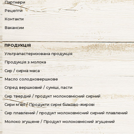
Партнери
Рецепти
Контакти
Вакансии
ПРОДУКЦІЯ
Ультрапастеризована продукція
Продукція з молока
Сир / сирна маса
Масло солодковершкове
Спред вершковий / суміші, пасти
Сир твердий / продукт молоковмісний сирний
Сири м'які / Продукти сирні білково-жирові
Cир плавлений / продукт молоковмісний сирний плавлений
Молоко згущене / Продукт молоковмісний згущений