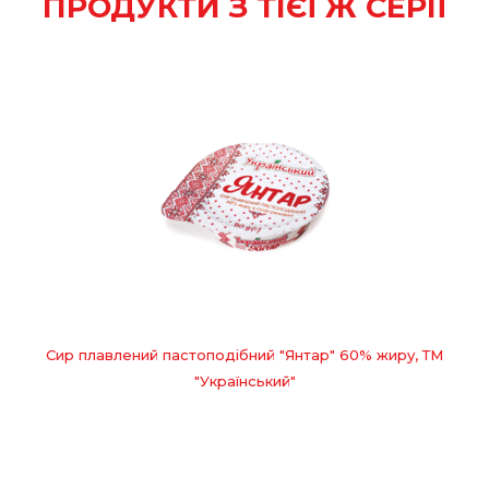
ПРОДУКТИ З ТІЄЇ Ж СЕРІЇ
Сир плавлений пастоподібний "Янтар" 60% жиру, ТМ
"Український"