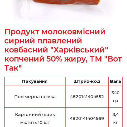
Продукт молоковмісний
сирний плавлений
ковбасний "Харківський"
копчений 50% жиру, ТМ "Вот
Так"
Пакування
Штрих-код
Вага
340
Полімерна плівка
4820141404552
гр
Картонний ящик
3,4
4820141404569
містить 10 шт
кг