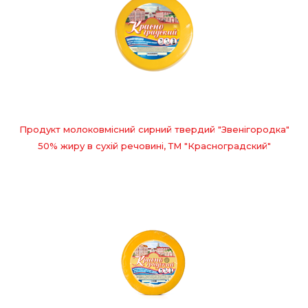
Продукт молоковмісний сирний твердий "Звенігородка"
50% жиру в сухій речовині, ТМ "Красноградский"