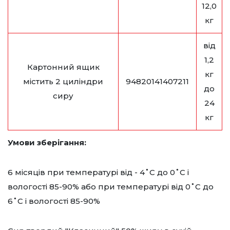
12,0
кг
від
1,2
Картонний ящик
кг
містить 2 циліндри
94820141407211
до
сиру
24
кг
Умови зберігання:
6 місяців при температурі від - 4˚С до 0˚С і
вологості 85-90% або при температурі від 0˚С до
6˚С і вологості 85-90%