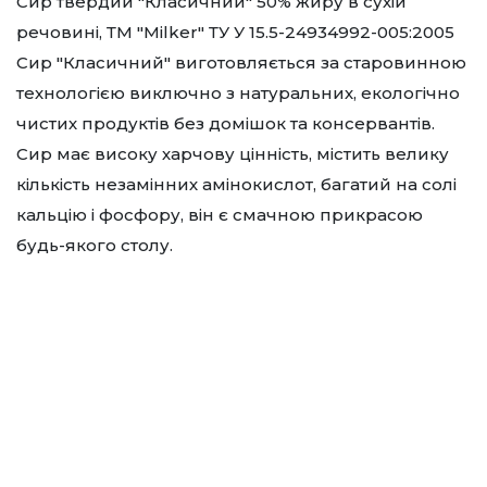
Сир твердий "Класичний" 50% жиру в сухій
речовині, ТМ "Milker" ТУ У 15.5-24934992-005:2005
Сир "Класичний" виготовляється за старовинною
технологією виключно з натуральних, екологічно
чистих продуктів без домішок та консервантів.
Сир має високу харчову цінність, містить велику
кількість незамінних амінокислот, багатий на солі
кальцію і фосфору, він є смачною прикрасою
будь-якого столу.