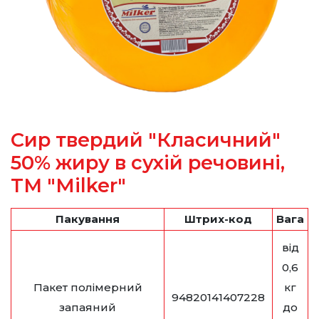
Сир твердий "Класичний"
50% жиру в сухій речовині,
ТМ "Milker"
Пакування
Штрих-код
Вага
від
0,6
Пакет полімерний
кг
94820141407228
запаяний
до