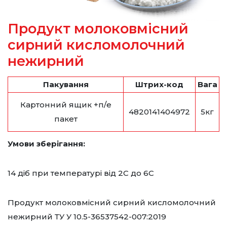
Продукт молоковмісний
сирний кисломолочний
нежирний
Пакування
Штрих-код
Вага
Картонний ящик +п/е
4820141404972
5кг
пакет
Умови зберігання:
14 діб при температурі від 2С до 6С
Продукт молоковмісний сирний кисломолочний
нежирний ТУ У 10.5-36537542-007:2019