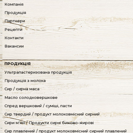
Компанія
Продукція
Партнери
Рецепти
Контакти
Вакансии
ПРОДУКЦІЯ
Ультрапастеризована продукція
Продукція з молока
Сир / сирна маса
Масло солодковершкове
Спред вершковий / суміші, пасти
Сир твердий / продукт молоковмісний сирний
Сири м'які / Продукти сирні білково-жирові
Cир плавлений / продукт молоковмісний сирний плавлений