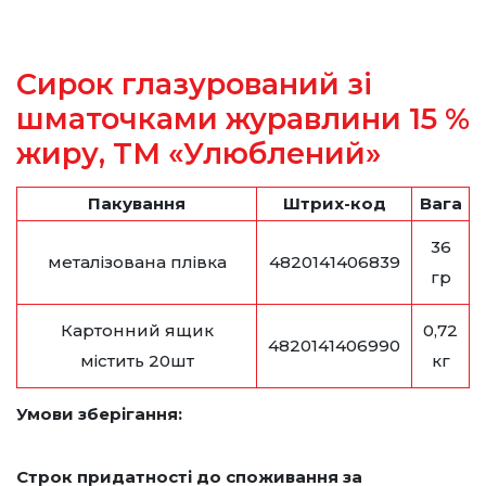
Сирок глазурований зі
шматочками журавлини 15 %
жиру, ТМ «Улюблений»
Пакування
Штрих-код
Вага
36
металізована плівка
4820141406839
гр
Картонний ящик
0,72
4820141406990
містить 20шт
кг
Умови зберігання:
Строк придатності до споживання за