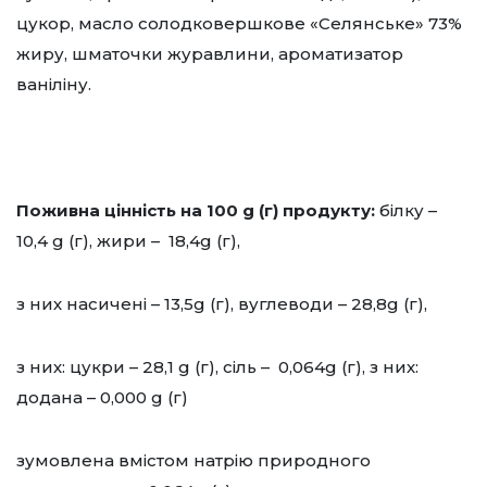
цукор, масло солодковершкове «Селянське» 73%
жиру, шматочки журавлини, ароматизатор
ваніліну.
Поживна цінність на 100 g (г) продукту:
білку –
10,4 g (г), жири – 18,4g (г),
з них насичені – 13,5g (г), вуглеводи – 28,8g (г),
з них: цукри – 28,1 g (г), сіль – 0,064g (г), з них:
додана – 0,000 g (г)
зумовлена вмістом натрію природного