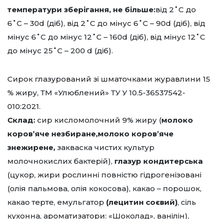
температури зберігання, не більше:
від 2˚С до
6˚С – 30d (діб), від 2˚С до мінус 6˚С – 90d (діб), від
мінус 6˚С до мінус 12˚С – 160d (діб), від мінус 12˚С
до мінус 25˚С – 200 d (діб).
Сирок глазурований зі шматочками журавлини 15
% жиру, ТМ «Улюблений» ТУ У 10.5-36537542-
010:2021.
Склад:
сир кисломолочний 9% жиру (
молоко
коров’яче незбиране,молоко коров’яче
знежирене,
закваска чистих культур
молочнокислих бактерій),
глазур кондитерська
(цукор, жири рослинні повністю гідрогенізовані
(олія пальмова, олія кокосова), какао – порошок,
какао терте, емульгатор
(лецитин соєвий)
, сіль
кухонна, ароматизатори: «Шоколад», ванілін),