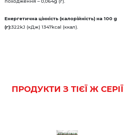
походження – 0,064g (г).
Енергетична цінність (калорійність) на 100 g
(г):
322kJ (кДж) 1347kcal (ккал).
ПРОДУКТИ З ТІЄЇ Ж СЕРІЇ