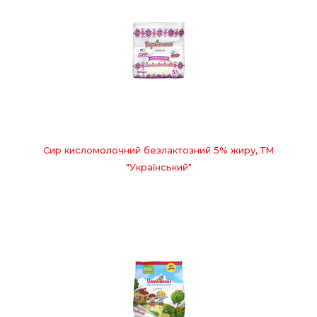
Сир кисломолочний безлактозний 5% жиру, ТМ
"Український"