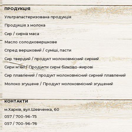
ПРОДУКЦІЯ
Ультрапастеризована продукція
Продукція з молока
Сир / сирна маса
Масло солодковершкове
Спред вершковий / суміші, пасти
Сир твердий / продукт молоковмісний сирний
Сири м'які / Продукти сирні білково-жирові
Cир плавлений / продукт молоковмісний сирний плавлений
Молоко згущене / Продукт молоковмісний згущений
КОНТАКТИ
м.Харків, вул.Шевченка, 60
057 / 700-96-75
057 / 700-96-76