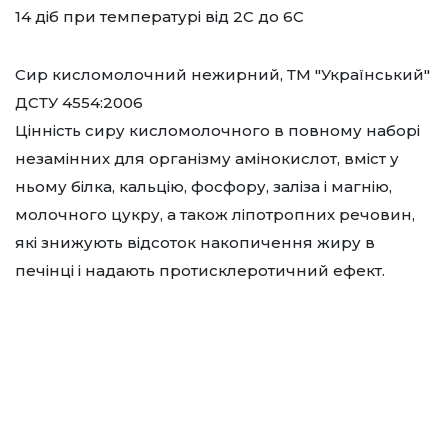
14 діб при температурі від 2С до 6С
Сир кисломолочний нежирний, ТМ "Український"
ДСТУ 4554:2006
Цінність сиру кисломолочного в повному наборі
незамінних для організму амінокислот, вміст у
ньому білка, кальцію, фосфору, заліза і магнію,
молочного цукру, а також ліпотропних речовин,
які знижують відсоток накопичення жиру в
печінці і надають протисклеротичний ефект.