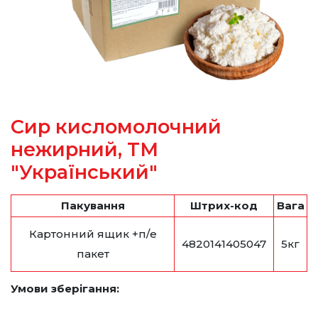
Сир кисломолочний
нежирний, ТМ
"Український"
Пакування
Штрих-код
Вага
Картонний ящик +п/е
4820141405047
5кг
пакет
Умови зберігання: