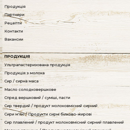
Продукція
Партнери
Рецепти
Контакти
Вакансии
ПРОДУКЦІЯ
Ультрапастеризована продукція
Продукція з молока
Сир / сирна маса
Масло солодковершкове
Спред вершковий / суміші, пасти
Сир твердий / продукт молоковмісний сирний
Сири м'які / Продукти сирні білково-жирові
Cир плавлений / продукт молоковмісний сирний плавлений