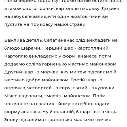
Потім беремо терточку і тремо на ній остиглі яйця,
а також сир, огірочки, картоплю і моркву. До речі,
не забудьте залишити один жовток, який ви
пустите на прикрасу нашої страви.
Важлива деталь. Салат ананас слід викладати на
блюдо шарами. Перший шар - картопляний.
Картоплю викладаємо у формі ананаса, потім
додаємо солі та гарненько мастимо майонезом.
Другий шар - з моркви, яку ми теж підсолимо й
мастимо добре майонезом. Третій шар - з
огірочків, четвертий - з сиру, п'ятий - з курочки.
М'ясо підсолити, змастіть майонезом. Потім
погляньте на салатик - йому потрібно надати
форму ананаса. Ну й останній, 6 шар - він з яєць.
Знову підсолимо і гарненько мастимо тим же