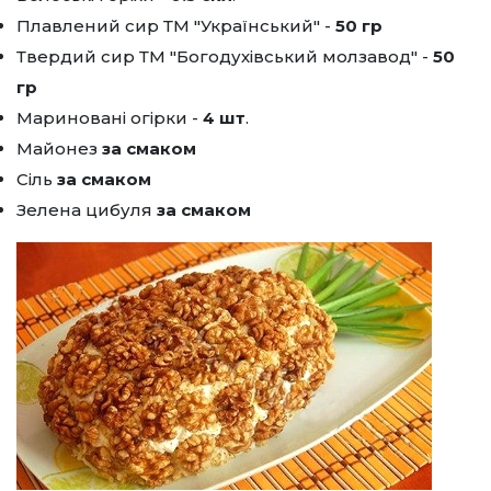
Плавлений сир ТМ "Український" -
50 гр
Твердий сир ТМ "Богодухівський молзавод" -
50
гр
Мариновані огірки -
4 шт
.
Майонез
за смаком
Сіль
за смаком
Зелена цибуля
за смаком