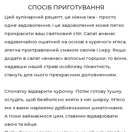
СПОСІБ ПРИГОТУВАННЯ
Цей кулінарний рецепт, ця ніжна їжа - просто
одне задоволення, і це задоволення може легко
прикрасити ваш святковий стіл. Салат ананас
надзвичайно ошатний на основі з курячого м'яса,
злегка приправлений смаком овочів і сиру. Якщо
додати в салат «ананас» волоські горішки, то вони,
надавши нашій страві особливу пікантність,
стануть для нього прекрасним доповненням.
Спочатку відварити курочку. Потім готову тушку
остудіть, щоб безболісно зняти з неї шкірку. М'ясо
ми з вами наріжемо дрібненькими шматочками.
А поки займаємося цим, ставимо відварювати
овочі та яйця.