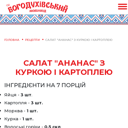
ГОЛОВНА
РЕЦЕПТИ
САЛАТ "АНАНАС" З КУРКОЮ І КАРТОПЛЕЮ
САЛАТ "АНАНАС" З
КУРКОЮ І КАРТОПЛЕЮ
ІНГРЕДІЄНТИ НА 7 ПОРЦІЙ
Яйця -
3 шт
.
Картопля -
3 шт.
Морква -
1 шт.
Курка -
1 шт.
Волоські горіхи -
0.5 скл
.