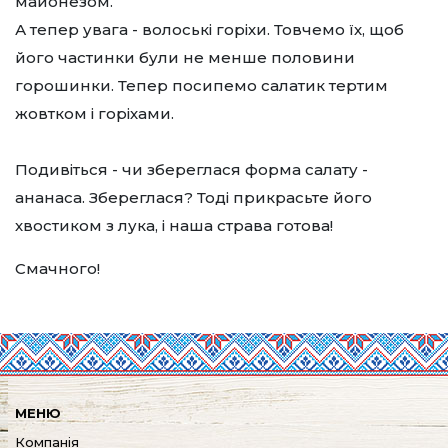
майонезом.
А тепер увага - волоські горіхи. Товчемо їх, щоб
його частинки були не менше половини
горошинки. Тепер посипемо салатик тертим
жовтком і горіхами.
Подивіться - чи збереглася форма салату -
ананаса. Збереглася? Тоді прикрасьте його
хвостиком з лука, і наша страва готова!
Смачного!
МЕНЮ
Компанія