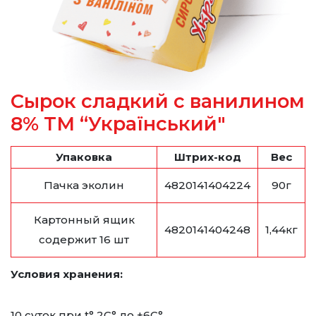
Сырок сладкий с ванилином
8% ТМ “Український"
Упаковка
Штрих-код
Вес
Пачка эколин
4820141404224
90г
Картонный ящик
4820141404248
1,44кг
содержит 16 шт
Условия хранения:
10 суток при t° 2С° до +6С°