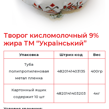
Творог кисломолочный 9%
жира ТМ “Український”
Упаковка
Штрих-код
Вес
Туба
полипропиленовая
4820141403135
400гр
метал пленка
Картонный ящик
4820141403203
4кг
содержит 10 шт
Условия хранения: