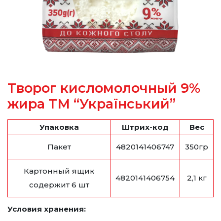
Творог кисломолочный 9%
жира ТМ “Український”
Упаковка
Штрих-код
Вес
Пакет
4820141406747
350гр
Картонный ящик
4820141406754
2,1 кг
содержит 6 шт
Условия хранения: